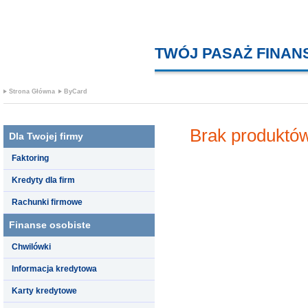
TWÓJ PASAŻ FINA
Strona Główna
ByCard
Brak produktów
Dla Twojej firmy
Faktoring
Kredyty dla firm
Rachunki firmowe
Finanse osobiste
Chwilówki
Informacja kredytowa
Karty kredytowe